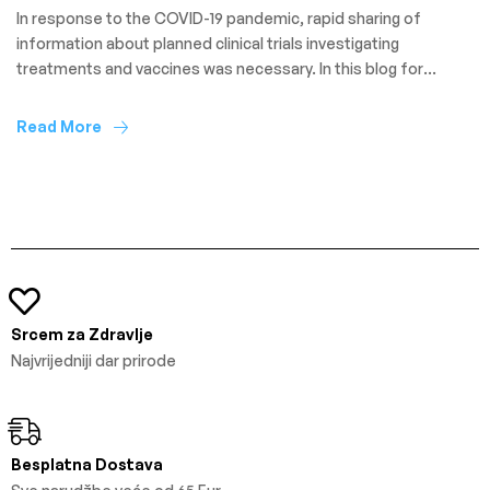
In response to the COVID-19 pandemic, rapid sharing of
information about planned clinical trials investigating
treatments and vaccines was necessary. In this blog for
Clinical Trials Day 2021, we look at the novel reporting of study
protocols of COVID-19 randomised trials through the BMC
Read More
Trials structured summary project over the past year. Due to
the […]
Srcem za Zdravlje
Najvrijedniji dar prirode
Besplatna Dostava