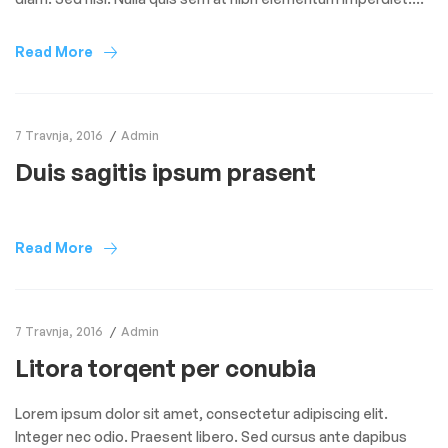
Duis sagittis ipsum. Praesent mauris. Fusce nec tellus sed
augue semper porta. Mauris massa. Vestibulum lacinia arcu
Read More
eget nulla. Class aptent taciti sociosqu ad litora torquent per
conubia […]
7 Travnja, 2016
Admin
Duis sagitis ipsum prasent
Read More
7 Travnja, 2016
Admin
Litora torqent per conubia
Lorem ipsum dolor sit amet, consectetur adipiscing elit.
Integer nec odio. Praesent libero. Sed cursus ante dapibus