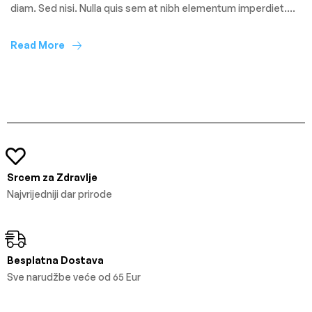
diam. Sed nisi. Nulla quis sem at nibh elementum imperdiet.
Duis sagittis ipsum. Praesent mauris. Fusce nec tellus sed
augue semper porta. Mauris massa. Vestibulum lacinia arcu
Read More
eget nulla. Class aptent taciti sociosqu ad litora torquent per
conubia […]
Srcem za Zdravlje
Najvrijedniji dar prirode
Besplatna Dostava
Sve narudžbe veće od 65 Eur