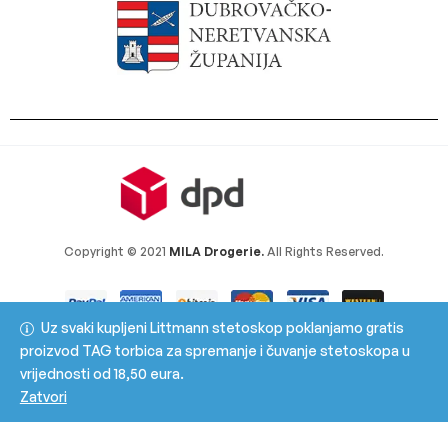
Copyright © 2021
MILA Drogerie.
All Rights Reserved.
Uz svaki kupljeni Littmann stetoskop poklanjamo gratis
proizvod TAG torbica za spremanje i čuvanje stetoskopa u
vrijednosti od 18,50 eura.
Zatvori