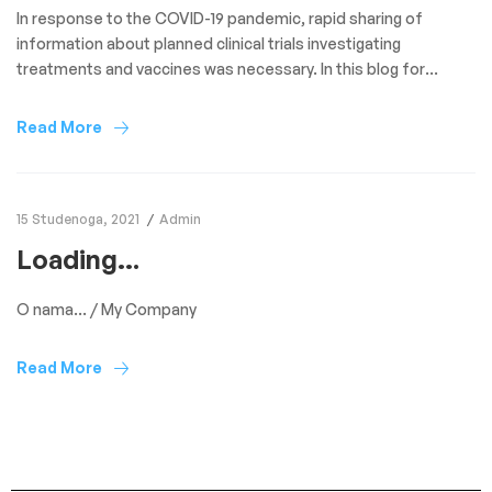
In response to the COVID-19 pandemic, rapid sharing of
information about planned clinical trials investigating
treatments and vaccines was necessary. In this blog for
Clinical Trials Day 2021, we look at the novel reporting of study
protocols of COVID-19 randomised trials through the BMC
Read More
Trials structured summary project over the past year. Due to
the […]
15 Studenoga, 2021
Admin
Loading…
O nama… / My Company
Read More