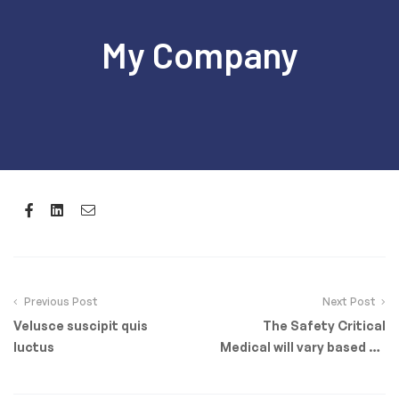
My Company
Facebook
Linkedin
Email
Previous Post
Next Post
Velusce suscipit quis
The Safety Critical
luctus
Medical will vary based on
role and occupation