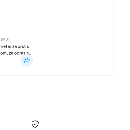
EĐAJI
imetar za prst s
nom, za odrasle
D898