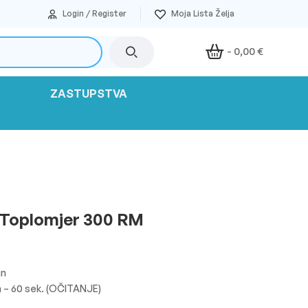
Login / Register
-
0,00
€
ZASTUPSTVA
i Toplomjer 300 RM
an
m – 60 sek. (OČITANJE)