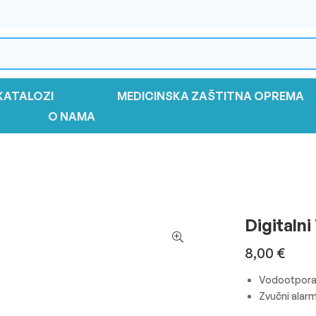
KATALOZI
MEDICINSKA ZAŠTITNA OPREMA
O NAMA
Digitaln
8,00
€
Vodootpor
Zvučni alar