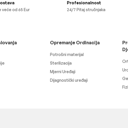
Dostava
Profesionalnost
 veće od 65 Eur
24/7 Pitaj stručnjaka
slovanja
Opremanje Ordinacija
Pr
Dj
Potrošni materijal
Or
ije
Sterilizacija
Uro
Mjerni Uređaji
Ger
Dijagnostički uređaji
Fiz