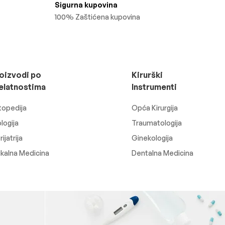
Sigurna kupovina
100% Zaštićena kupovina
oizvodi po
Kirurški
elatnostima
Instrumenti
topedija
Opća Kirurgija
logija
Traumatologija
ijatrija
Ginekologija
ikalna Medicina
Dentalna Medicina