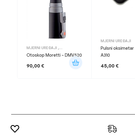
MJERNI UREĐAJI
MJERNI UREĐAJI
,
Pulsni oksimetar 
ORDINACIJA OBITELJSKE
Otoskop Moretti – DMV520
A310
MEDICINE
90,00
€
45,00
€