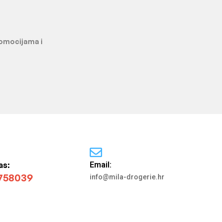
promocijama i
as:
Email:
758039
info@mila-drogerie.hr