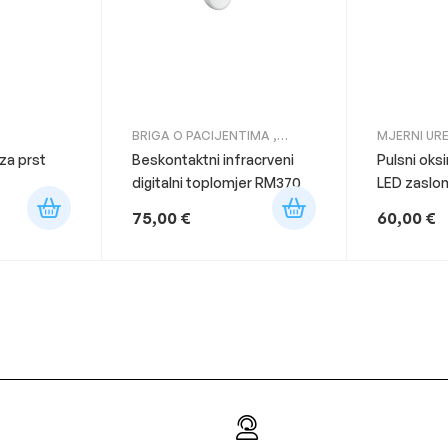
BRIGA O PACIJENTIMA
,
MJERNI UR
MJERNI UREĐAJI
za prst
Beskontaktni infracrveni
Pulsni oks
digitalni toplomjer RM370
LED zaslo
FS10C/ LT
75,00
€
60,00
€