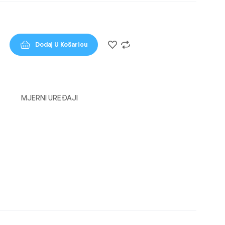
Dodaj U Košaricu
MJERNI UREĐAJI
n
l