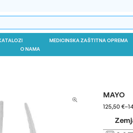
KATALOZI
MEDICINSKA ZAŠTITNA OPREMA
O NAMA
MAYO
125,50
€
–
1
Zemja p