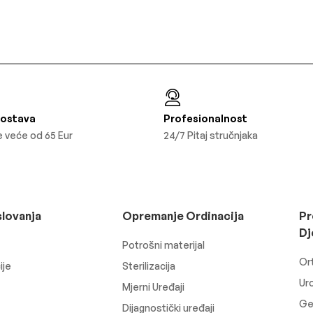
Dostava
Profesionalnost
 veće od 65 Eur
24/7 Pitaj stručnjaka
slovanja
Opremanje Ordinacija
Pr
Dj
Potrošni materijal
Or
ije
Sterilizacija
Uro
Mjerni Uređaji
Ger
Dijagnostički uređaji