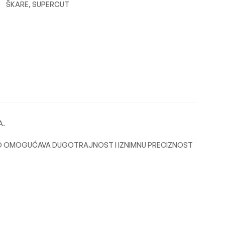
ŠKARE
,
SUPERCUT
n
l
A.
TO OMOGUĆAVA DUGOTRAJNOST I IZNIMNU PRECIZNOST