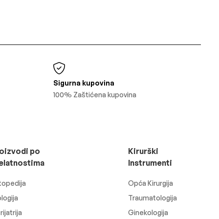
Sigurna kupovina
100% Zaštićena kupovina
oizvodi po
Kirurški
elatnostima
Instrumenti
topedija
Opća Kirurgija
logija
Traumatologija
ijatrija
Ginekologija