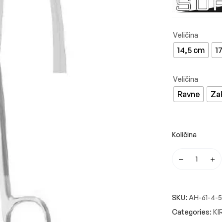
14,5 cm
1
Ravne
Zak
SKU:
AH-61-4-5
Categories:
KI