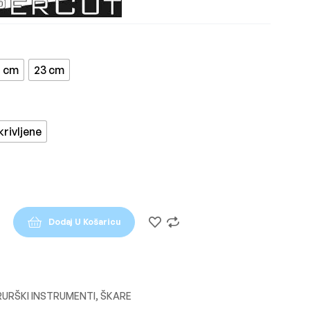
7 cm
23 cm
rivljene
Dodaj U Košaricu
RURŠKI INSTRUMENTI
,
ŠKARE