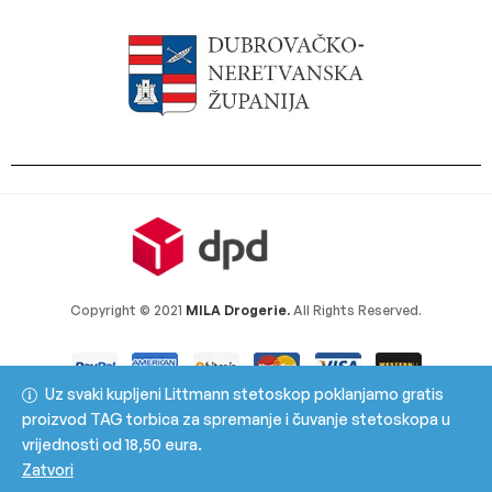
Copyright © 2021
MILA Drogerie.
All Rights Reserved.
Uz svaki kupljeni Littmann stetoskop poklanjamo gratis
proizvod TAG torbica za spremanje i čuvanje stetoskopa u
vrijednosti od 18,50 eura.
Zatvori