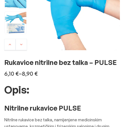
Rukavice nitrilne bez talka – PULSE
6,10
€
–
8,90
€
Opis:
Nitrilne rukavice PULSE
Nitrilne rukavice bez talka, namijenjene medicinskim
ustanovama, kozmetičkim i frizerskim salonima i drugim