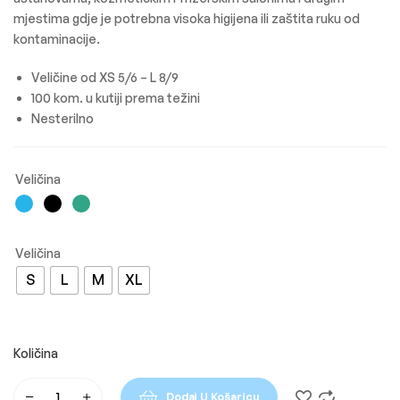
mjestima gdje je potrebna visoka higijena ili zaštita ruku od
kontaminacije.
Veličine od XS 5/6 – L 8/9
100 kom. u kutiji prema težini
Nesterilno
S
L
M
XL
Dodaj U Košaricu