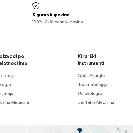
Sigurna kupovina
100% Zaštićena kupovina
oizvodi po
Kirurški
elatnostima
Instrumenti
topedija
Opća Kirurgija
logija
Traumatologija
ijatrija
Ginekologija
ikalna Medicina
Dentalna Medicina