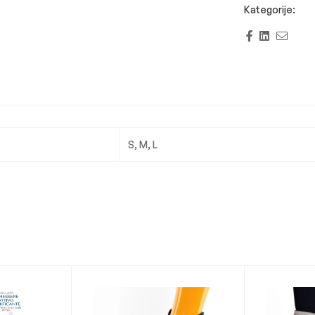
Facebook
Linkedi
Emai
S, M, L