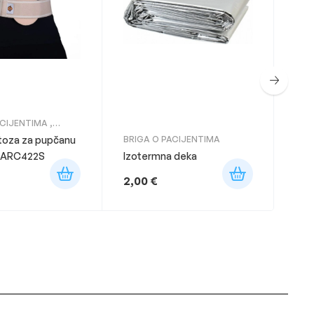
ACIJENTIMA
,
BRI
KOM
rtoza za pupčanu
BRIGA O PACIJENTIMA
Pot
 – ARC422S
Izotermna deka
Cla
2,00
€
18