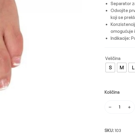
Separator z
Odvojite prv
koji se prek
Konzistencij
omogućuje i
Indikacije:
Po
S
M
L
SKU:
103