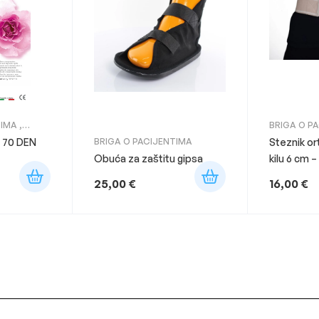
TIMA
,
BRIGA O P
RAPE
ORTOZE
 70 DEN
BRIGA O PACIJENTIMA
Steznik o
Obuća za zaštitu gipsa
kilu 6 cm
25,00
€
16,00
€