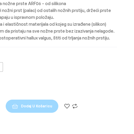
a nožne prste ARF06 – od silikona
i nožni prst (palac) od ostalih nožnih prstiju, držeći prste
lapaju u ispravnom položaju.
a i elastičnost materijala od kojeg su izrađene (silikon)
m da pristaju na sve nožne prste bez izazivanja nelagode.
stoperativni hallux valgus, štiti od trljanja nožnih prstiju.
Dodaj U Košaricu