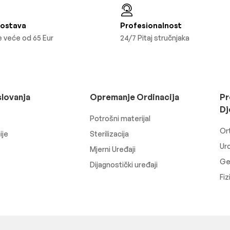
Dostava
Profesionalnost
 veće od 65 Eur
24/7 Pitaj stručnjaka
slovanja
Opremanje Ordinacija
Pr
Dj
Potrošni materijal
Or
ije
Sterilizacija
Uro
Mjerni Uređaji
Ger
Dijagnostički uređaji
Fiz