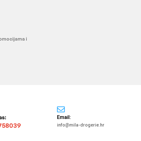
promocijama i
as:
Email:
758039
info@mila-drogerie.hr