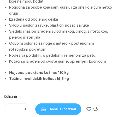
koje ne mogu hodati
Pogodna za osobe koje sami guraju i za one koje gura netko
drugi
Izrađena od obojenog čelika
Sklopivi naslon za ruke, plastični nosač za ruke
Sjedalo i naslon izrađeni su od mekog, crnog, sintetičkog,
perivog materijala
Odvojivi oslonac za noge s antero – posteriornim
rotacijskim pokretom,
Podesiva po duljini, s pedalom i remenom za petu.
Kotači su izrađeni od čvrste gume, opremljeni kočnicom
Najveća podržana težina: 110 kg
Težina invalidskih kolica: 16,5 kg
Dodaj U Košaricu