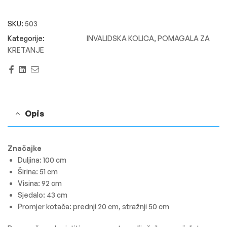
SKU:
503
INVALIDSKA KOLICA
,
POMAGALA ZA
KRETANJE
Facebook
Linkedin
Email
Opis
Značajke
Duljina: 100 cm
Širina: 51 cm
Visina: 92 cm
Sjedalo: 43 cm
Promjer kotača: prednji 20 cm, stražnji 50 cm