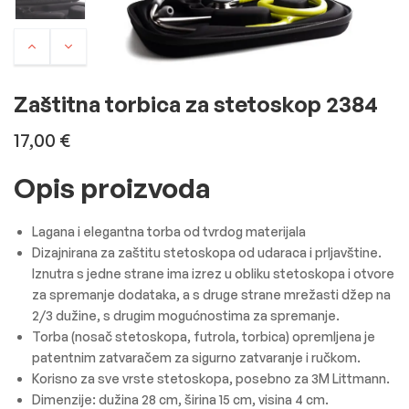
Zaštitna torbica za stetoskop 2384
17,00
€
Opis proizvoda
Lagana i elegantna torba od tvrdog materijala
Dizajnirana za zaštitu stetoskopa od udaraca i prljavštine.
I
znutra s jedne strane ima izrez u obliku stetoskopa i otvore
za spremanje dodataka, a s druge strane mrežasti džep na
2/3 dužine, s drugim mogućnostima za spremanje.
Torba (nosač stetoskopa, futrola, torbica) opremljena je
patentnim zatvaračem za sigurno zatvaranje i ručkom.
Korisno za sve vrste stetoskopa, posebno za 3M Littmann.
Dimenzije: dužina 28 cm, širina 15 cm, visina 4 cm.