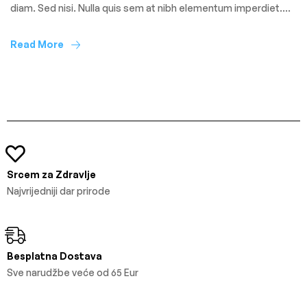
diam. Sed nisi. Nulla quis sem at nibh elementum imperdiet.
Duis sagittis ipsum. Praesent mauris. Fusce nec tellus sed
augue semper porta. Mauris massa. Vestibulum lacinia arcu
Read More
eget nulla. Class aptent taciti sociosqu ad litora torquent per
conubia […]
Srcem za Zdravlje
Najvrijedniji dar prirode
Besplatna Dostava
Sve narudžbe veće od 65 Eur