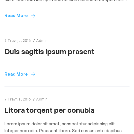
Duis sagittis ipsum. Praesent mauris. Fusce nec tellus sed
augue semper porta. Mauris massa. Vestibulum lacinia arcu
Read More
eget nulla. Class aptent taciti sociosqu ad litora torquent per
conubia […]
7 Travnja, 2016
Admin
Duis sagitis ipsum prasent
Read More
7 Travnja, 2016
Admin
Litora torqent per conubia
Lorem ipsum dolor sit amet, consectetur adipiscing elit.
Integer nec odio. Praesent libero. Sed cursus ante dapibus