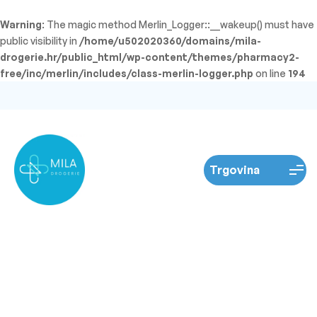
Warning
: The magic method Merlin_Logger::__wakeup() must have
public visibility in
/home/u502020360/domains/mila-
drogerie.hr/public_html/wp-content/themes/pharmacy2-
free/inc/merlin/includes/class-merlin-logger.php
on line
194