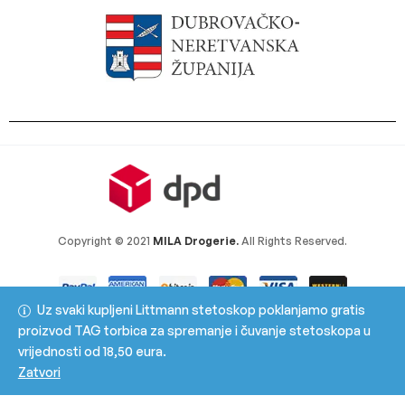
Copyright © 2021
MILA Drogerie.
All Rights Reserved.
Uz svaki kupljeni Littmann stetoskop poklanjamo gratis
proizvod TAG torbica za spremanje i čuvanje stetoskopa u
vrijednosti od 18,50 eura.
Zatvori