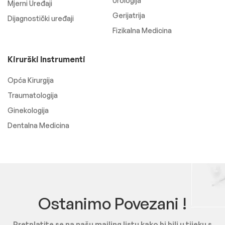
Urologija
Mjerni Uređaji
Gerijatrija
Dijagnostički uređaji
Fizikalna Medicina
Kirurški Instrumenti
Opća Kirurgija
Traumatologija
Ginekologija
Dentalna Medicina
Ostanimo Povezani !
Pretplatite se na našu mailing listu kako bi bili u tijeku s