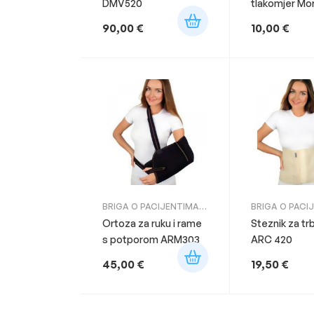
DMV520
tlakomjer Mor
90,00
€
10,00
€
BRIGA O PACIJENTIMA
,
BRIGA O PACI
ORTOZE
,
POMAGALA
ORTOZE
Ortoza za ruku i rame
Steznik za tr
ZA RUKU
s potporom ARM303
ARC 420
45,00
€
19,50
€