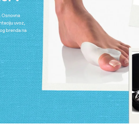
a. Osnovna
taciju uvoz,
vog brenda na