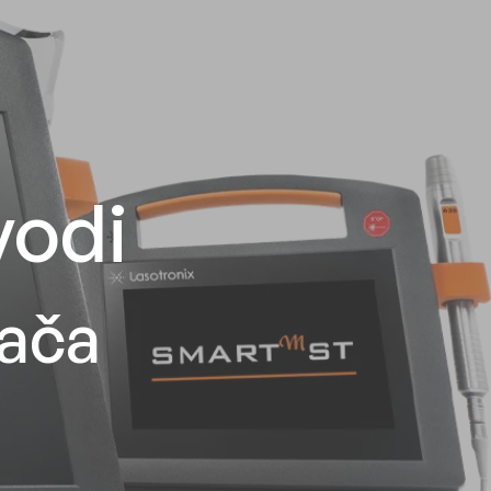
vodi
đača