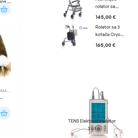
na i
rolator sa
sjedalom,
145,00
€
košarom i 4
Rolator sa 3
kotača RP520
kotača Cryo
Moretti -
165,00
€
RP685
TIMA
,
 –
TENS Elektrostimulator
3 u 1