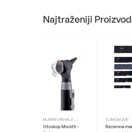
Najtraženiji Proizvod
MJERNI UREĐAJI
,
TLAKOMJERI
ORDINACIJA
Otoskop Moretti –
Rezervna ma
OBITELJSKE MEDICINE