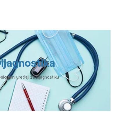
ijagnostika
sionalni uređaji za dijagnostiku