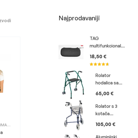
Najprodavaniji
zvodi
TAG
multifunkcionalna
torba
18,50
€
Ocijenjen
Rolator
o
4.00
od
5
hodalica sa
dva dupla
65,00
€
fiksna prednja
kotača i
Rolator s 3
sjedalom -
kotača
FS914
FS969H
105,00
€
TIMA
,
LA
za
Aluminijski