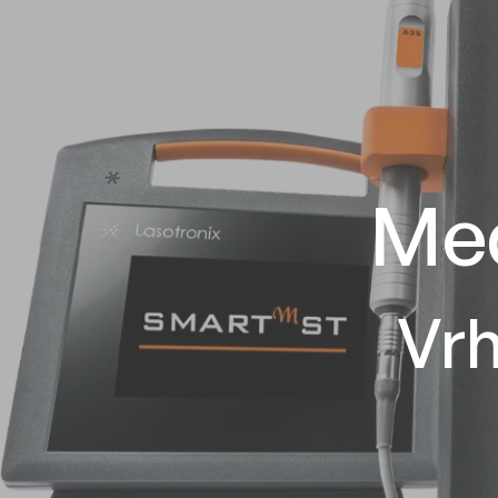
Med
Vrh