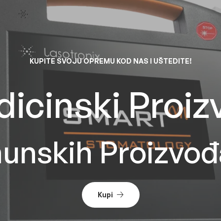
KUPITE SVOJU OPREMU KOD NAS I UŠTEDITE!
icinski Proiz
unskih Proizvo
Kupi