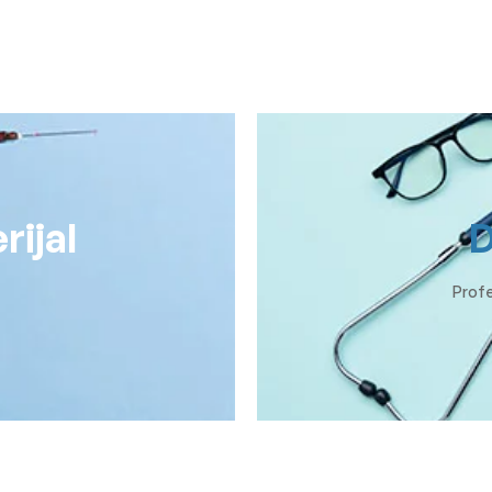
rijal
D
Profe