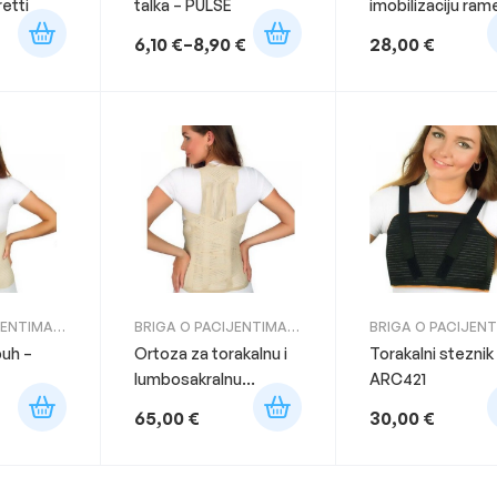
etti
talka – PULSE
imobilizaciju rame
POTROŠNI MATERIJAL
ruke ARM302
6,10
€
–
8,90
€
28,00
€
JENTIMA
,
BRIGA O PACIJENTIMA
,
BRIGA O PACIJEN
ORTOZE
ORTOZE
buh –
Ortoza za torakalnu i
Torakalni steznik
lumbosakralnu
ARC421
kralježnicu ARC 330K
65,00
€
30,00
€
– Dorzolumbalni
steznik sa
naramenicama