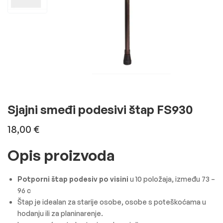
Sjajni smeđi podesivi štap FS930
18,00
€
Opis proizvoda
Potporni štap podesiv po visini
u 10 položaja, između 73 –
96 c
Štap je idealan za starije osobe, osobe s poteškoćama u
hodanju ili za planinarenje.