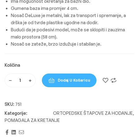
Ima mogućnost okretanja za bazni dio.
Gumena baza ima promjer 4 cm.
Nosač DeLuxe je metalni, lak za transport i spremanje, a
drška je od tvrde plastike ugodne na dodir.
Budući da je podesivi model, može se sklopiti i zauzima
malo prostora (58 cm).
Nosač se zateže, brzo izdužuje i stabilan je.
Dodaj U Košaricu
SKU:
751
ORTOPEDSKE ŠTAPOVE ZA HODANJE
,
POMAGALA ZA KRETANJE
Facebook
Linkedin
Email