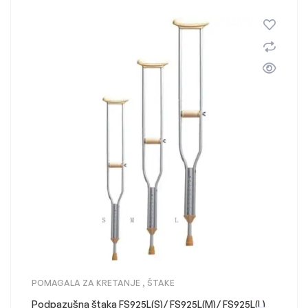
POMAGALA ZA KRETANJE
,
ŠTAKE
Podpazušna štaka FS925L(S)/ FS925L(M)/ FS925L(L)