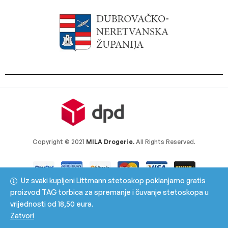
Copyright © 2021
MILA Drogerie.
All Rights Reserved.
Uz svaki kupljeni Littmann stetoskop poklanjamo gratis
proizvod TAG torbica za spremanje i čuvanje stetoskopa u
vrijednosti od 18,50 eura.
Zatvori