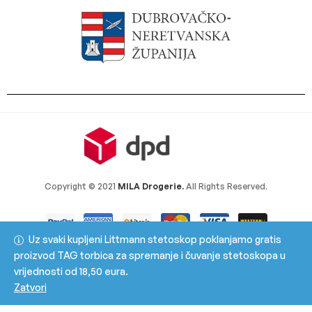
Copyright © 2021
MILA Drogerie.
All Rights Reserved.
Uz svaki kupljeni Littmann stetoskop poklanjamo gratis
proizvod TAG torbica za spremanje i čuvanje stetoskopa u
vrijednosti od 18,50 eura.
Zatvori