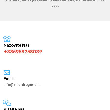
vas.
Nazovite Nas:
+385958758039
Email:
info@mila-drogerie.hr
Pitajte nas