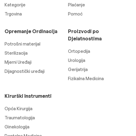
Kategorije
Plaćanje
Trgovina
Pomoć
Opremanje Ordinacija
Proizvodi po
Djelatnostima
Potrošni materijal
Ortopedija
Sterilizacija
Urologija
Mjerni Uređaji
Gerijatrija
Dijagnostički uređaji
Fizikalna Medicina
Kirurški Instrumenti
Opća Kirurgija
Traumatologija
Ginekologija
Dentalna Medicina