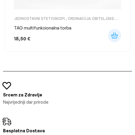
JEDNOSTAVNI STETOSKOPI
,
ORDINACIJA OBITELJSKE
MEDICINE
,
PROFESIONALNI STETOSKOPI
,
STETOSKOPI
,
STETOSKOPI LITTMANN
TAG multifunkcionalna torba
18,50
€
Srcem za Zdravlje
Najvrijedniji dar prirode
Besplatna Dostava