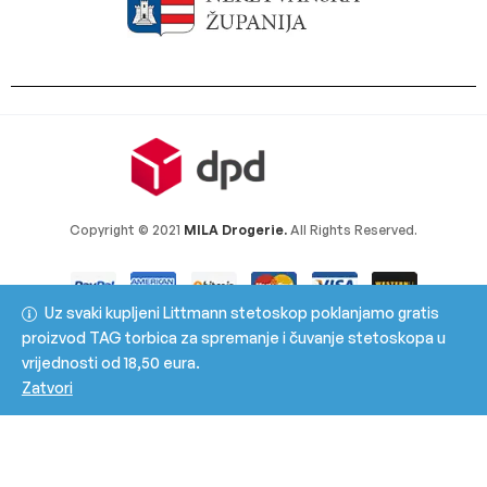
Copyright © 2021
MILA Drogerie.
All Rights Reserved.
Uz svaki kupljeni Littmann stetoskop poklanjamo gratis
proizvod TAG torbica za spremanje i čuvanje stetoskopa u
vrijednosti od 18,50 eura.
Zatvori