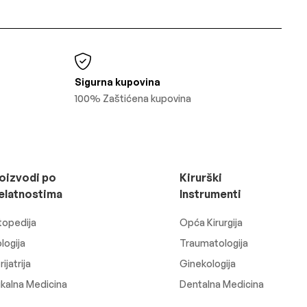
Sigurna kupovina
100% Zaštićena kupovina
oizvodi po
Kirurški
elatnostima
Instrumenti
topedija
Opća Kirurgija
logija
Traumatologija
ijatrija
Ginekologija
ikalna Medicina
Dentalna Medicina