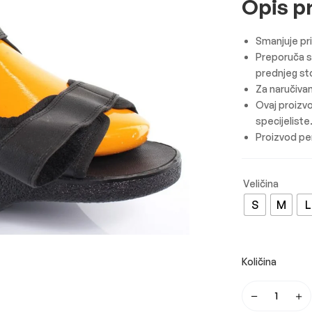
Opis p
Smanjuje pr
Preporuča s
prednjeg st
Za naručivan
Ovaj proizvo
specijeliste
Proizvod per
S
M
L