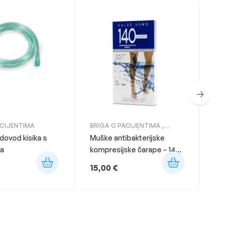
ACIJENTIMA
BRIGA O PACIJENTIMA
,
KOMPRESIVNE ČARAPE
 dovod kisika s
Muške antibakterijske
BRI
ma
kompresijske čarape – 140
Izo
DEN
15,00
€
2,