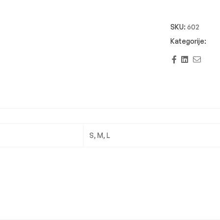
SKU:
602
Facebook
Linkedi
Emai
S, M, L