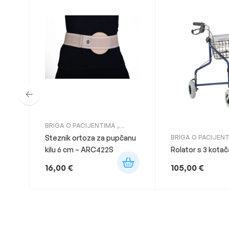
BRIGA O PACIJENTIMA
,
ORTOZE
Steznik ortoza za pupčanu
BRIGA O PACIJEN
ROLATORI
kilu 6 cm – ARC422S
Rolator s 3 kota
16,00
€
105,00
€