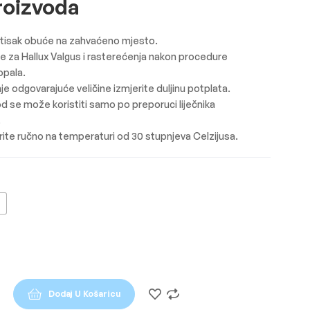
roizvoda
itisak obuće na zahvaćeno mjesto.
e za Hallux Valgus i rasterećenja nakon procedure
opala.
je odgovarajuće veličine izmjerite duljinu potplata.
d se može koristiti samo po preporuci liječnika
.
ite ručno na temperaturi od 30 stupnjeva Celzijusa.
Dodaj U Košaricu