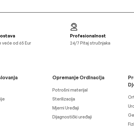
Dostava
Profesionalnost
 veće od 65 Eur
24/7 Pitaj stručnjaka
slovanja
Opremanje Ordinacija
Pr
Dj
Potrošni materijal
Or
ije
Sterilizacija
Uro
Mjerni Uređaji
Ger
Dijagnostički uređaji
Fiz