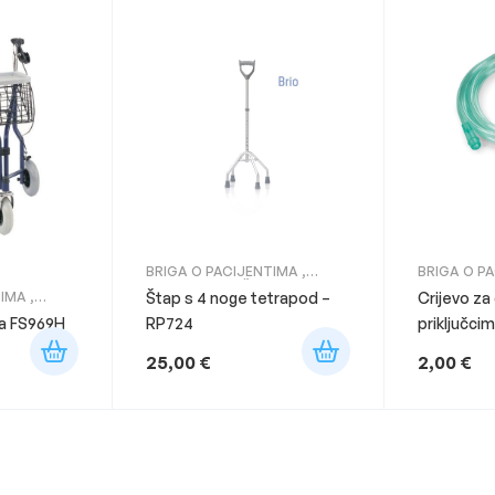
BRIGA O PACIJENTIMA
,
BRIGA O P
ORTOPEDSKE ŠTAPOVE ZA
TIMA
,
Štap s 4 noge tetrapod –
Crijevo za
HODANJE
ča FS969H
RP724
priključci
25,00
€
2,00
€