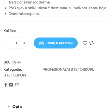
tradicionalnim modelima.
PVC cijev u obliku slova Y dostupna je u velikom izboru boja.
Dvostruka kapsula.
Dodaj U Košaricu
SKU:
118-1-1
PROFESIONALNI STETOSKOPI
,
STETOSKOPI
Facebook
Linkedin
Email
Opis