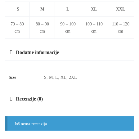
S
M
L
XL
XXL
70 – 80
80 – 90
90 – 100
100 – 110
110 – 120
cm
cm
cm
cm
cm
Dodatne informacije
Size
S, M, L, XL, 2XL
Recenzije (0)
Još nema recenzija.