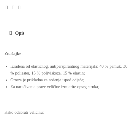
Facebook
Linkedin
Email
Opis
Značajke
:
Izrađena od elastičnog, antiperspirantnog materijala: 40 % pamuk, 30
% poliester, 15 % poliviskoza, 15 % elastin;
Ortoza je prikladna za nošenje ispod odjeće;
Za naručivanje prave veličine izmjerite opseg struka;
Kako odabrati veličinu: