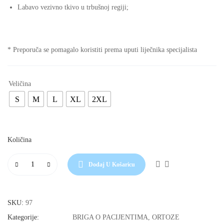
Labavo vezivno tkivo u trbušnoj regiji;
* Preporuča se pomagalo koristiti prema uputi liječnika specijalista
S
M
L
XL
2XL
Dodaj U Košaricu
SKU:
97
BRIGA O PACIJENTIMA
,
ORTOZE