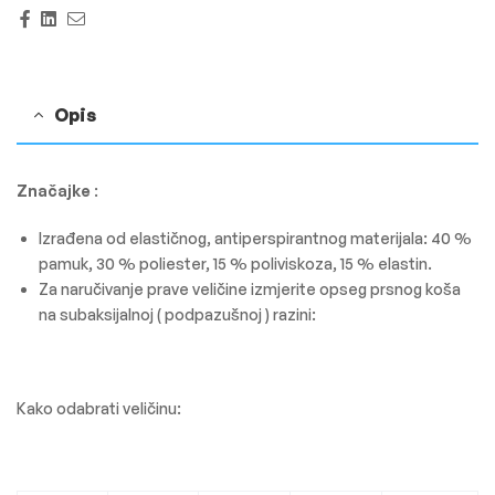
Facebook
Linkedin
Email
Opis
Značajke
:
Izrađena od elastičnog, antiperspirantnog materijala: 40 %
pamuk, 30 % poliester, 15 % poliviskoza, 15 % elastin.
Za naručivanje prave veličine izmjerite opseg prsnog koša
na subaksijalnoj ( podpazušnoj ) razini:
Kako odabrati veličinu: