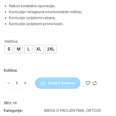
Nakon torakalne operacije;
Kontuzije i istegnuća interkostalnih mišića;
Kontuzije i prijelomi rebara;
Kontuzije i prijelomi prsne kosti.
S
M
L
XL
2XL
Dodaj U Košaricu
SKU:
98
BRIGA O PACIJENTIMA
,
ORTOZE