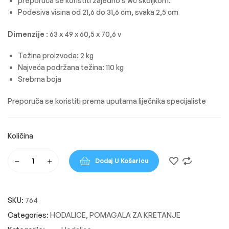
preporuča se koristiti zajedno s wc školjkom.
Podesiva visina od 21,6 do 31,6 cm, svaka 2,5 cm
Dimenzije
: 63 x 49 x 60,5 x 70,6 v
Težina proizvoda: 2 kg
Najveća podržana težina: 110 kg
Srebrna boja
Preporuča se koristiti prema uputama liječnika specijaliste
Dodaj U Košaricu
SKU:
764
Categories:
HODALICE
,
POMAGALA ZA KRETANJE