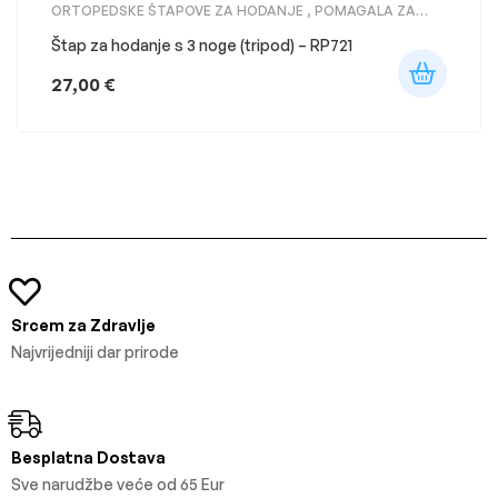
ORTOPEDSKE ŠTAPOVE ZA HODANJE
,
POMAGALA ZA
KRETANJE
Štap za hodanje s 3 noge (tripod) – RP721
27,00
€
Srcem za Zdravlje
Najvrijedniji dar prirode
Besplatna Dostava
Sve narudžbe veće od 65 Eur