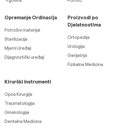
Trgovina
Pomoć
Opremanje Ordinacija
Proizvodi po
Djelatnostima
Potrošni materijal
Ortopedija
Sterilizacija
Urologija
Mjerni Uređaji
Gerijatrija
Dijagnostički uređaji
Fizikalna Medicina
Kirurški Instrumenti
Opća Kirurgija
Traumatologija
Ginekologija
Dentalna Medicina