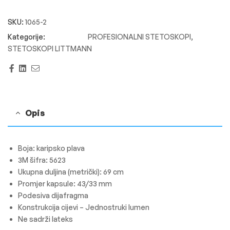
SKU:
1065-2
PROFESIONALNI STETOSKOPI
,
STETOSKOPI LITTMANN
Facebook
Linkedin
Email
Opis
Boja: karipsko plava
3M šifra: 5623
Ukupna duljina (metrički): 69 cm
Promjer kapsule: 43/33 mm
Podesiva dijafragma
Konstrukcija cijevi – Jednostruki lumen
Ne sadrži lateks