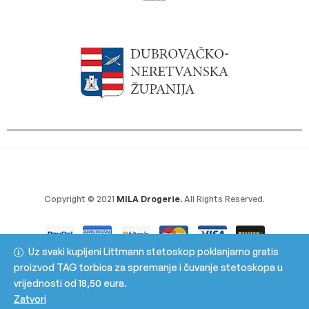
Copyright © 2021
MILA Drogerie.
All Rights Reserved.
Uz svaki kupljeni Littmann stetoskop poklanjamo gratis
proizvod TAG torbica za spremanje i čuvanje stetoskopa u
vrijednosti od 18,50 eura.
Zatvori