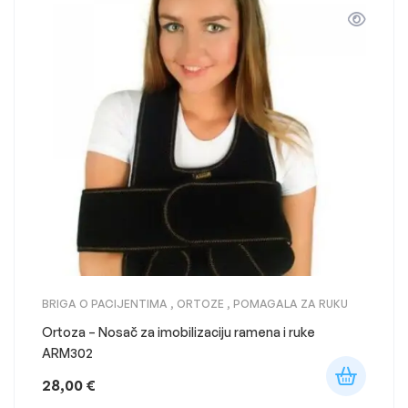
BRIGA O PACIJENTIMA
,
ORTOZE
,
POMAGALA ZA RUKU
Ortoza – Nosač za imobilizaciju ramena i ruke
ARM302
28,00
€