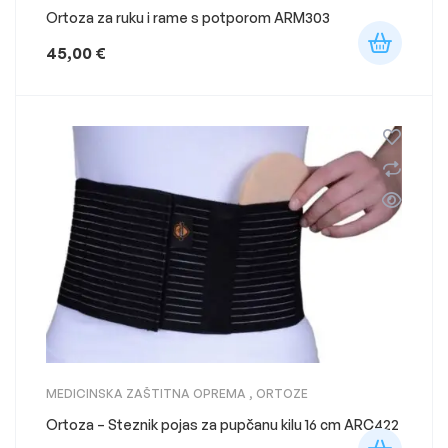
Ortoza za ruku i rame s potporom ARM303
45,00
€
MEDICINSKA ZAŠTITNA OPREMA
,
ORTOZE
Ortoza – Steznik pojas za pupčanu kilu 16 cm ARC422