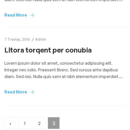
Duis sagittis ipsum. Praesent mauris. Fusce nec tellus sed
augue semper porta. Mauris massa. Vestibulum lacinia arcu
Read More
eget nulla. Class aptent taciti sociosqu ad litora torquent per
conubia […]
7 Travnja, 2016
Admin
Litora torqent per conubia
Lorem ipsum dolor sit amet, consectetur adipiscing elit.
Integer nec odio. Praesent libero. Sed cursus ante dapibus
diam. Sed nisi. Nulla quis sem at nibh elementum imperdiet.
Duis sagittis ipsum. Praesent mauris. Fusce nec tellus sed
augue semper porta. Mauris massa. Vestibulum lacinia arcu
Read More
eget nulla. Class aptent taciti sociosqu ad litora torquent per
conubia […]
1
2
3